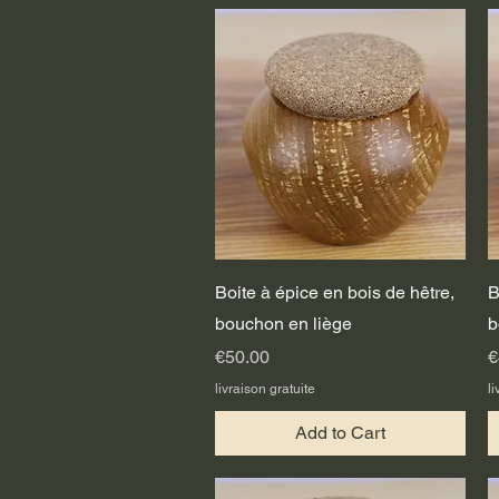
Quick View
Boite à épice en bois de hêtre,
B
bouchon en liège
b
Price
P
€50.00
€
livraison gratuite
li
Add to Cart