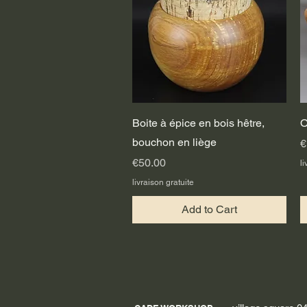
Quick View
Boite à épice en bois hêtre,
O
bouchon en liège
P
€
Price
€50.00
li
livraison gratuite
Add to Cart