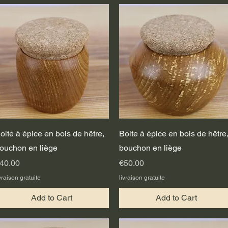
Quick View
Quick View
oite à épice en bois de hêtre,
Boite à épice en bois de hêtre
ouchon en liège
bouchon en liège
rice
Price
40.00
€50.00
vraison gratuite
livraison gratuite
Add to Cart
Add to Cart