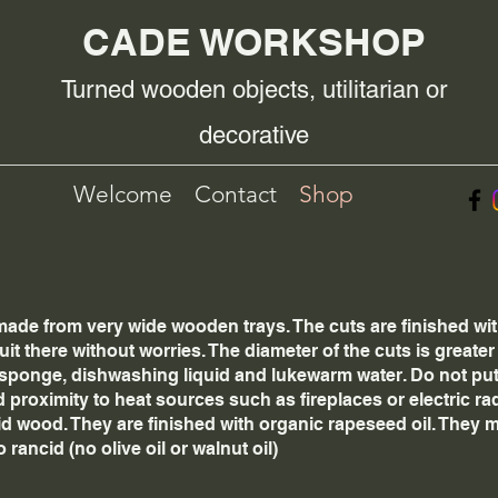
CADE WORKSHOP
Turned wooden objects, utilitarian or
decorative
Welcome
Contact
Shop
made from very wide wooden trays. The cuts are finished wit
ruit there without worries. The diameter of the cuts is greate
 a sponge, dishwashing liquid and lukewarm water. Do not pu
 proximity to heat sources such as fireplaces or electric rad
 wood. They are finished with organic rapeseed oil. They mu
 rancid (no olive oil or walnut oil)