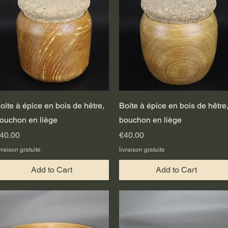
Quick View
Quick View
oite à épice en bois de hêtre,
Boite à épice en bois de hêtre
ouchon en liège
bouchon en liège
rice
Price
40.00
€40.00
vraison gratuite
livraison gratuite
Add to Cart
Add to Cart