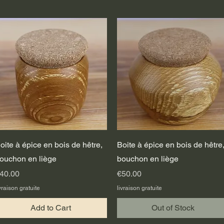
Quick View
Quick View
oite à épice en bois de hêtre,
Boite à épice en bois de hêtre
ouchon en liège
bouchon en liège
rice
Price
40.00
€50.00
vraison gratuite
livraison gratuite
Add to Cart
Out of Stock