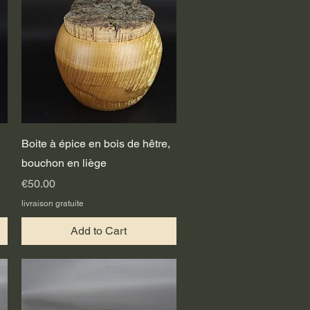
Quick View
,
Boite à épice en bois de hêtre,
bouchon en liège
Price
€50.00
livraison gratuite
Add to Cart