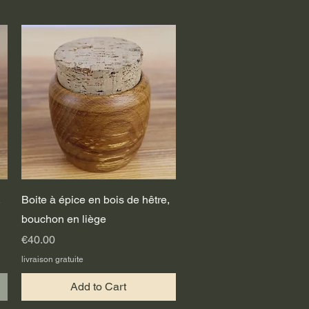
Quick View
,
Boite à épice en bois de hêtre,
bouchon en liège
Price
€40.00
livraison gratuite
Add to Cart