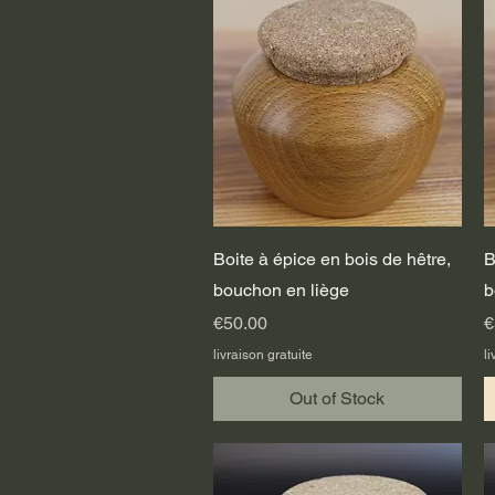
Quick View
Boite à épice en bois de hêtre,
B
bouchon en liège
b
Price
P
€50.00
€
livraison gratuite
li
Out of Stock