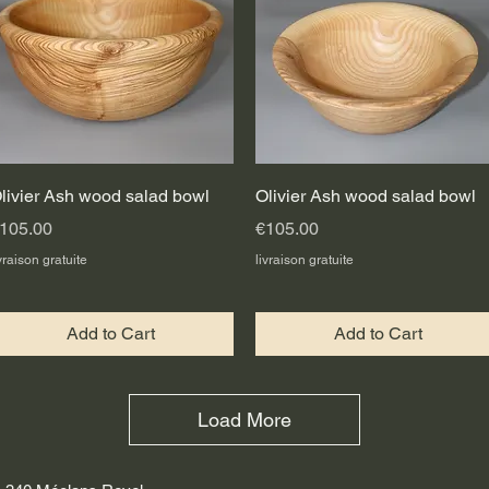
Quick View
Quick View
livier Ash wood salad bowl
Olivier Ash wood salad bowl
rice
Price
105.00
€105.00
vraison gratuite
livraison gratuite
Add to Cart
Add to Cart
Load More