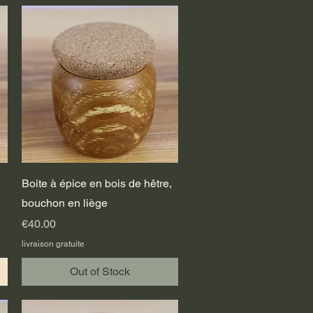
Quick View
,
Boite à épice en bois de hêtre,
bouchon en liège
Price
€40.00
livraison gratuite
Out of Stock