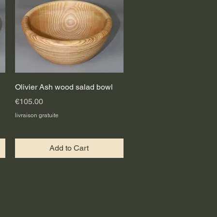
Quick View
Olivier Ash wood salad bowl
Price
€105.00
livraison gratuite
Add to Cart