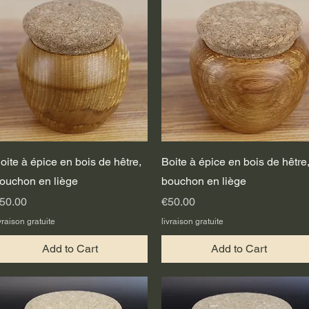
Quick View
Quick View
oite à épice en bois de hêtre,
Boite à épice en bois de hêtre
ouchon en liège
bouchon en liège
rice
Price
50.00
€50.00
vraison gratuite
livraison gratuite
Add to Cart
Add to Cart