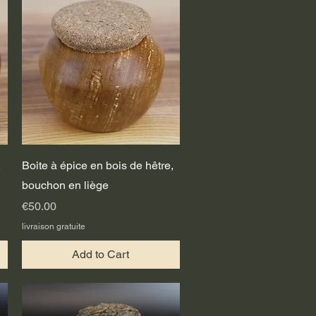
Quick View
,
Boite à épice en bois de hêtre,
bouchon en liège
Price
€50.00
livraison gratuite
Add to Cart