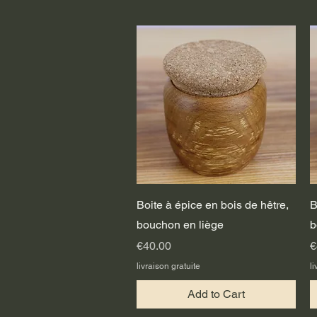
Quick View
Boite à épice en bois de hêtre,
B
bouchon en liège
b
Price
P
€40.00
€
livraison gratuite
li
Add to Cart