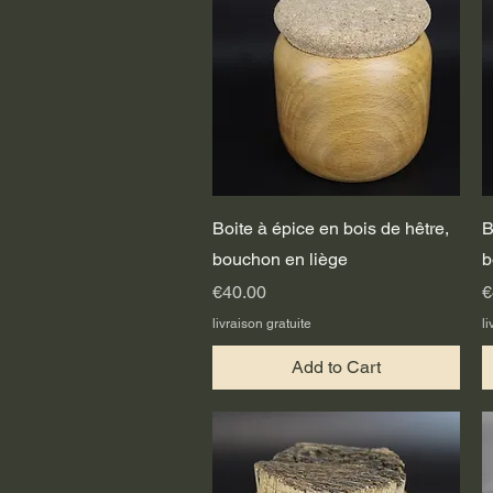
Quick View
Boite à épice en bois de hêtre,
B
bouchon en liège
b
Price
P
€40.00
€
livraison gratuite
li
Add to Cart