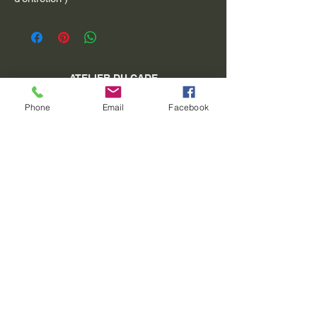
ATELIER DU CADE
place du village 04 340 Méolans Revel
Phone
Email
Facebook
SIRET :
40913129900011
Tél :
06 15 26 98 27
www.atelierducade.com
T.V.A. Non applicable-Franchise en Base -
Article 293 B du CGI
©2022 par ATELIER DU CADE. Créé avec
Wix.com
Do Not Sell My Personal Information