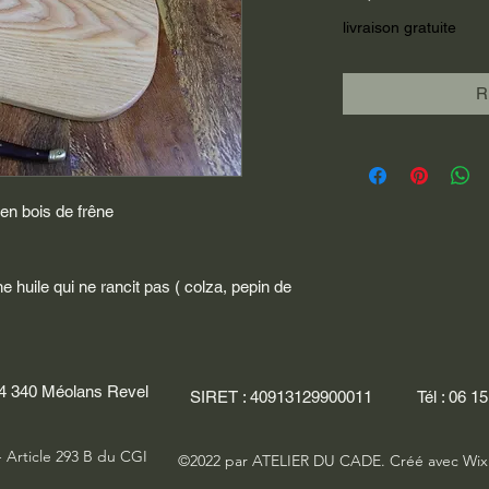
livraison gratuite
R
en bois de frêne
e huile qui ne rancit pas ( colza, pepin de
 04 340 Méolans Revel
SIRET : 40913129900011
Tél : 06 1
- Article 293 B du CGI
©2022 par ATELIER DU CADE. Créé avec Wi