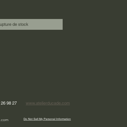
upture de stock
5 26 98 27
www.atelierducade.com
x.com
Do Not Sell My Personal Information